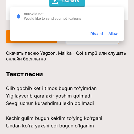
muzwild.net
Доступ к музыкальному сервису
Would like to send you notifications
Discard
Allow
Слушать
Скачать
Скачать песню Yagzon, Malika - Qol в mp3 или слушать
онлайн бесплатно
Текст песни
Olib qochib ket iltimos bugun to'yimdan
Yig'layverib qara axir yoshim qolmadi
Sevgi uchun kurashdimu lekin bo'lmadi
Kechir gulim bugun keldim to'ying ko'rgani
Undan ko'ra yaxshi edi bugun o'lganim