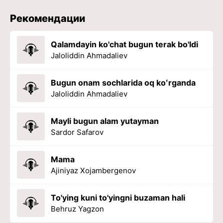
Рекомендации
Qalamdayin ko'chat bugun terak bo'ldi
Jaloliddin Ahmadaliev
Bugun onam sochlarida oq koʻrganda
Jaloliddin Ahmadaliev
Mayli bugun alam yutayman
Sardor Safarov
Mama
Ajiniyaz Xojambergenov
To'ying kuni to'yingni buzaman hali
Behruz Yagzon