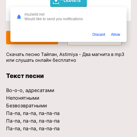
muzwild.net
Доступ к музыкальному сервису
Would like to send you notifications
Discard
Allow
Слушать
Скачать
Скачать песню Тайпан, Astimiya - Два магнита в mp3
или слушать онлайн бесплатно
Текст песни
Во-о-о, адресатами
Непонятными
Безвозвратными
Па-па, па-па, па-па-па
Па-па, па-па, па-па-па
Па-па, па-па, па-па-па