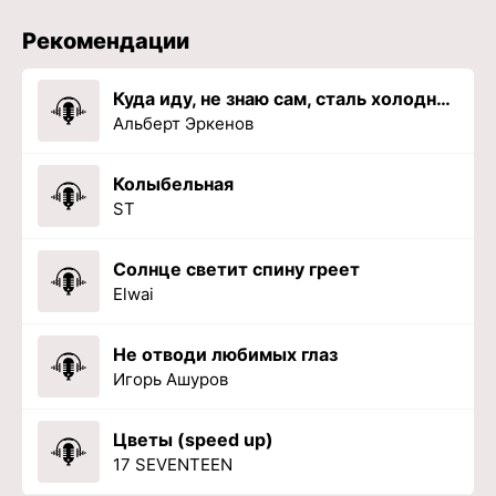
Рекомендации
Куда иду, не знаю сам, сталь холодна за поясом
Альберт Эркенов
Колыбельная
ST
Солнце светит спину греет
Elwai
Не отводи любимых глаз
Игорь Ашуров
Цветы (speed up)
17 SEVENTEEN