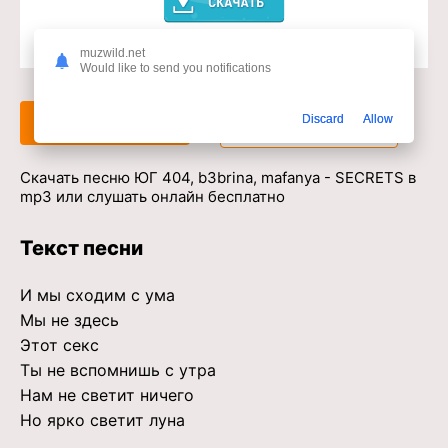
muzwild.net
Доступ к музыкальному сервису
Would like to send you notifications
Discard
Allow
Слушать
Скачать
Скачать песню ЮГ 404, b3brina, mafanya - SECRETS в
mp3 или слушать онлайн бесплатно
Текст песни
И мы сходим с ума
Мы не здесь
Этот секс
Ты не вспомнишь с утра
Нам не светит ничего
Но ярко светит луна