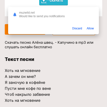
muzwild.net
Доступ к музыкальному сервису
Would like to send you notifications
Discard
Allow
Слушать
Скачать
Скачать песню Алёна швец. - Капучино в mp3 или
слушать онлайн бесплатно
Текст песни
Хоть на мгновение
А зачем он мне?
Я заночую в кофейне
Пусти мне кофе по вене
Чтоб накрыло забвение
Хоть на мгновение