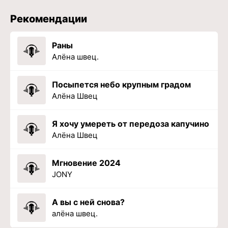
Рекомендации
Раны
Алёна швец.
Посыпется небо крупным градом
Алёна Швец
Я хочу умереть от передоза капучино
Алёна Швец
Мгновение 2024
JONY
А вы с ней снова?
алёна швец.