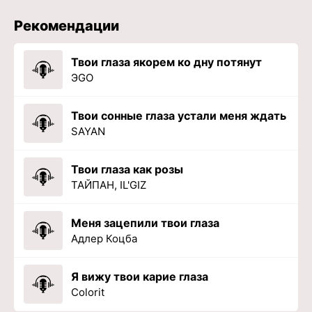
Рекомендации
Твои глаза якорем ко дну потянут
ЭGO
Твои сонные глаза устали меня ждать
SAYAN
Твои глаза как розы
ТАЙПАН, IL'GIZ
Меня зацепили твои глаза
Адлер Коцба
Я вижу твои карие глаза
Colorit