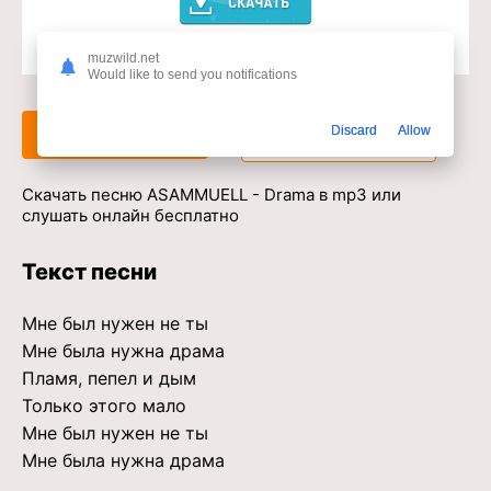
muzwild.net
Доступ к музыкальному сервису
Would like to send you notifications
Discard
Allow
Слушать
Скачать
Скачать песню ASAMMUELL - Drama в mp3 или
слушать онлайн бесплатно
Текст песни
Мне был нужен не ты
Мне была нужна драма
Пламя, пепел и дым
Только этого мало
Мне был нужен не ты
Мне была нужна драма