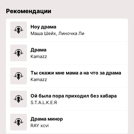
Рекомендации
Ноу драма
Маша Шейх, Линочка Ли
Драма
Kamazz
Ты скажи мне мама а на что за драма
Kamazz
Ой была пора приходил без хабара
S.T.A.L.K.E.R
Драма минор
RAY xcvi