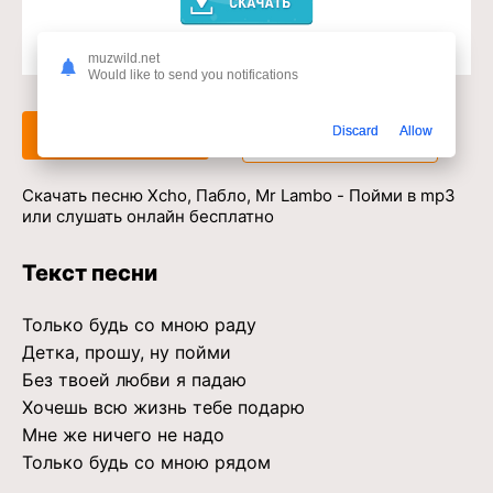
muzwild.net
Доступ к музыкальному сервису
Would like to send you notifications
Discard
Allow
Слушать
Скачать
Скачать песню Xcho, Пабло, Mr Lambo - Пойми в mp3
или слушать онлайн бесплатно
Текст песни
Только будь со мною раду
Детка, прошу, ну пойми
Без твоей любви я падаю
Хочешь всю жизнь тебе подарю
Мне же ничего не надо
Только будь со мною рядом