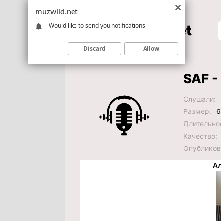
muzwild.net
Would like to send you notifications
Discard
Allow
SAF -
Слушали:
Размер:
6
Длительно
Качество:
Опубликов
Ал