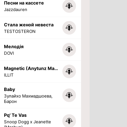
Песни на кассете
Jazzdauren
Стала женой невеста
TESTOSTERON
Мелодія
DOVI
Magnetic (Anytunz Marimba Ringtone)
ILLIT
Baby
Зулайхо Махмадшоева,
Барон
Pq' Te Vas
Snoop Dogg x Jeanette