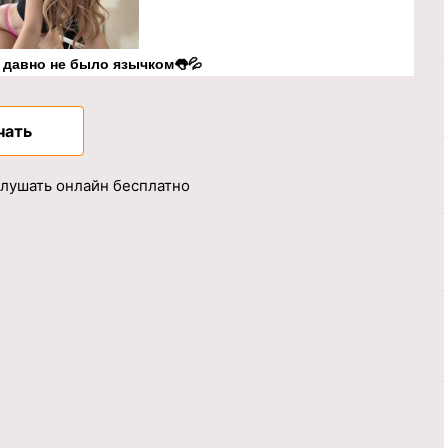
к давно не было язычком👅💦
чать
слушать онлайн бесплатно