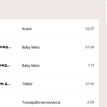
02:27
Arami
Каждый День как День Рождения
01:36
Baby Melo
Каждый день как день рождения
1:17
Baby Melo
Один день лишь один день да один день
01:41
TMNV
2:06
Тоскарабочегокласса