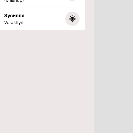
(Mashup)
Зусилля
Voloshyn