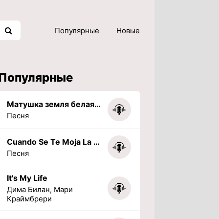
Популярные
Новые
Популярные
Матушка земля белая березонька
Песня
Cuando Se Te Moja La Tarea (PHONK) (Slowed + Reverbed)
Песня
It's My Life
Дима Билан, Мари
Краймбрери