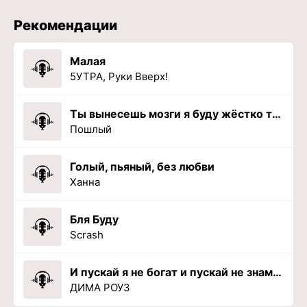
Рекомендации
Малая
5УТРА, Руки Вверх!
Ты вынесешь мозги я буду жёстко тупить
Пошлый
Голый, пьяный, без любви
Ханна
Бля Буду
Scrash
И пускай я не богат и пускай не знаменит
ДИМА РОУЗ