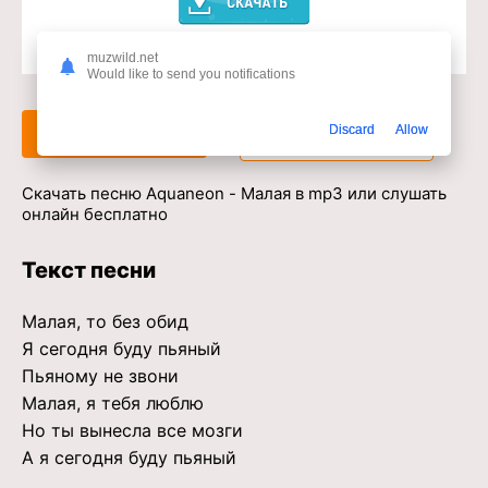
muzwild.net
Доступ к музыкальному сервису
Would like to send you notifications
Discard
Allow
Слушать
Скачать
Скачать песню Aquaneon - Малая в mp3 или слушать
онлайн бесплатно
Текст песни
Малая, то без обид
Я сегодня буду пьяный
Пьяному не звони
Малая, я тебя люблю
Но ты вынесла все мозги
А я сегодня буду пьяный