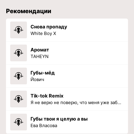
Рекомендации
Снова пропаду
White Boy X
Аромат
TAHEYN
Губы-мёд
Йович
Tik-tok Remix
Я не верю не поверю, что меня уже забыла
Губы твои я целую а вы
Ева Власова