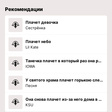
Рекомендации
Плачет девочка
Сестрёнка
Плачет небо
Lil Kate
Танечка плачет в который раз она роняет в речку мячик
IOWA
У святого храма плачет горькою слезою мама
Песня
Она снова плачет из-за него дома в подушку
KSU