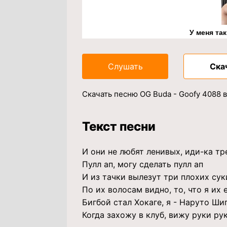
У меня та
Слушать
Ска
Скачать песню OG Buda - Goofy 4088 
Текст песни
И они не любят ленивых, иди-ка тр
Пулл ап, могу сделать пулл ап
И из тачки вылезут три плохих сук
По их волосам видно, то, что я их е
Бигбой стал Хокаге, я - Наруто Ши
Когда захожу в клуб, вижу руки ру