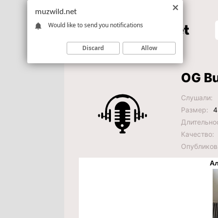
muzwild.net
Would like to send you notifications
Discard
Allow
OG Bu
Слушали:
Размер:
4
Длительно
Качество:
Опубликов
Ал