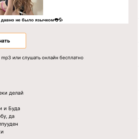
к давно не было язычком👅💦
чать
в mp3 или слушать онлайн бесплатно
еки делай
и и Буда
бу, да
ппууден
ки