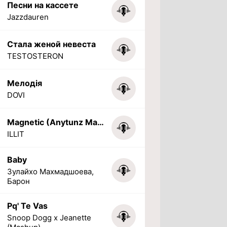
Песни на кассете
Jazzdauren
Стала женой невеста
TESTOSTERON
Мелодія
DOVI
Magnetic (Anytunz Marimba Ringtone)
ILLIT
Baby
Зулайхо Махмадшоева,
Барон
Pq' Te Vas
Snoop Dogg x Jeanette