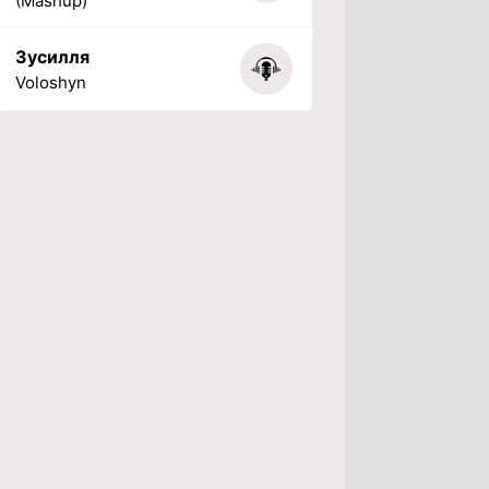
(Mashup)
Зусилля
Voloshyn