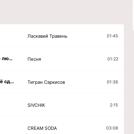
01:45
Ласкавий Травень
Она не любит когда ее не любят
01:22
Песня
Все в свои руки чтобы всё сделать круче
01:36
Тигран Саркисов
2:15
SIVCHIK
03:08
CREAM SODA