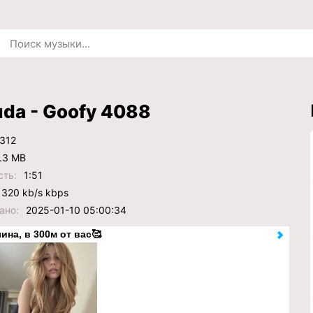
da - Goofy 4088
312
.3 MB
сть:
1:51
320 kb/s kbps
ано:
2025-01-10 05:00:34
ина, в 300м от вас🥰