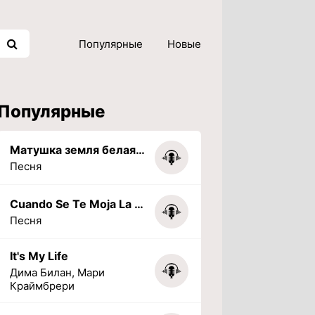
Популярные
Новые
Популярные
Матушка земля белая березонька
Песня
Cuando Se Te Moja La Tarea (PHONK) (Slowed + Reverbed)
Песня
It's My Life
Дима Билан, Мари
Краймбрери