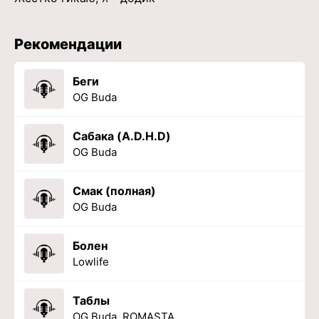
Рекомендации
Беги
OG Buda
Сабака (A.D.H.D)
OG Buda
Смак (полная)
OG Buda
Болен
Lowlife
Таблы
OG Buda, ROMASTA