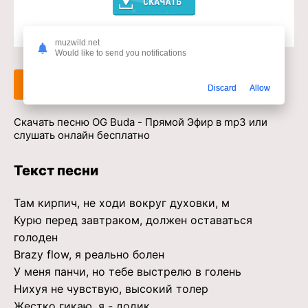
Доступ к музыкальному сервису
muzwild.net
Would like to send you notifications
Слушать
Скачать
Discard
Allow
Скачать песню OG Buda - Прямой Эфир в mp3 или
слушать онлайн бесплатно
Текст песни
Там кирпич, не ходи вокруг духовки, м
Курю перед завтраком, должен оставаться
голоден
Brazy flow, я реально болен
У меня панчи, но тебе выстрелю в голень
Нихуя не чувствую, высокий толер
Жестко гикаю, я - додик