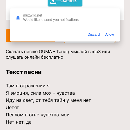
muzwild.net
Доступ к музыкальному сервису
Would like to send you notifications
Discard
Allow
Слушать
Скачать
Скачать песню GUMA - Танец мыслей в mp3 или
слушать онлайн бесплатно
Текст песни
Там в отражении я
Я эмоция, сила моя - чувства
Иду на свет, от тебя тайн у меня нет
Летят
Пеплом в огне чувства мои
Нет нет, да