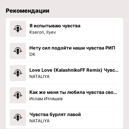
Рекомендации
Я испытываю чувства
Kseron, Ilyev
Нету сил подойти наши чувства РИП
DK
Love Love (KalashnikoFF Remix) Чувства бурлят лавой ты меня лова
NATALIYA
Как же меня ты любила чувства свои отдала
Ислам Итляшев
Чувства бурлят лавой
NATALiYA