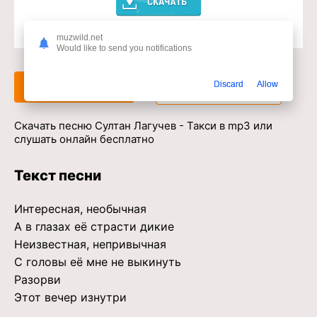
muzwild.net
Доступ к музыкальному сервису
Would like to send you notifications
Discard
Allow
Слушать
Скачать
Скачать песню Султан Лагучев - Такси в mp3 или
слушать онлайн бесплатно
Текст песни
Интересная, необычная
А в глазах её страсти дикие
Неизвестная, непривычная
С головы её мне не выкинуть
Разорви
Этот вечер изнутри