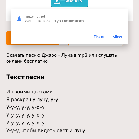
muzwild.net
Доступ к музыкальному сервису
Would like to send you notifications
Discard
Allow
Слушать
Скачать
Скачать песню Джаро - Луна в mp3 или слушать
онлайн бесплатно
Текст песни
И твоими цветами
Я раскрашу луну, у-у
У-у-у, у-у, у-о-у
У-у-у, у-у, у-о-у
У-у-у, у-у, у-о-у
У-у-у, чтобы видеть свет и луну