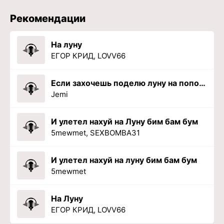
Рекомендации
На луну
ЕГОР КРИД, LOVV66
Если захочешь поделю луну на пополам
Jemi
И улетел нахуй на Луну бим бам бум
5mewmet, SEXBOMBA31
И улетел нахуй на луну бим бам бум
5mewmet
На Луну
ЕГОР КРИД, LOVV66