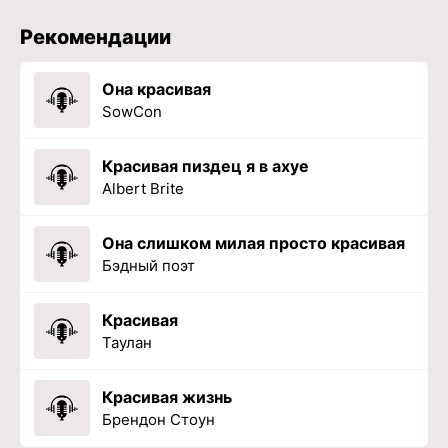
Рекомендации
Она красивая
SowCon
Красивая пиздец я в ахуе
Albert Brite
Она слишком милая просто красивая
Бэдный поэт
Красивая
Таулан
Красивая жизнь
Брендон Стоун