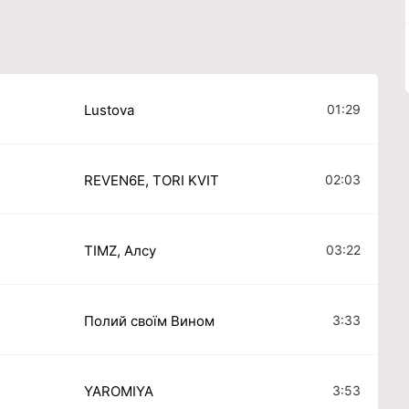
01:29
Lustova
02:03
REVEN6E, TORI KVIT
03:22
TIMZ, Алсу
3:33
Полий cвоїм Вином
3:53
YAROMIYA