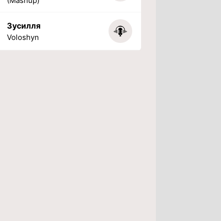
(Mashup)
Зусилля
Voloshyn