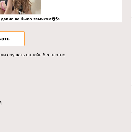
к давно не было язычком👅💦
чать
или слушать онлайн бесплатно
й