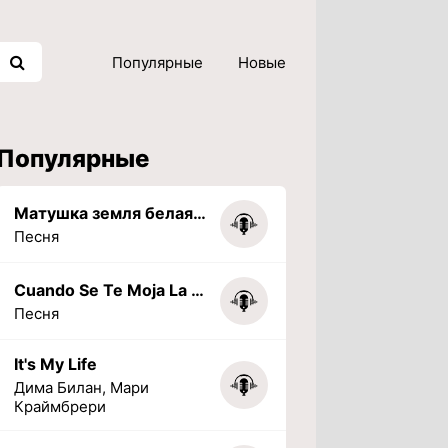
Популярные
Новые
Популярные
Матушка земля белая березонька
Песня
Cuando Se Te Moja La Tarea (PHONK) (Slowed + Reverbed)
Песня
It's My Life
Дима Билан, Мари
Краймбрери