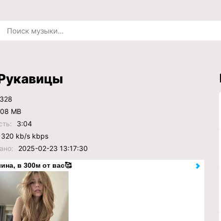
 Рукавицы
328
.08 MB
сть:
3:04
320 kb/s kbps
ано:
2025-02-23 13:17:30
ина, в 300м от вас🥰