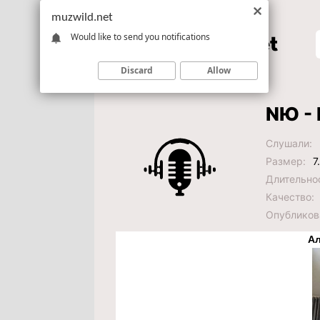
muzwild.net
Would like to send you notifications
Discard
Allow
NЮ -
Слушали:
Размер:
7
Длительно
Качество:
Опубликов
Ал