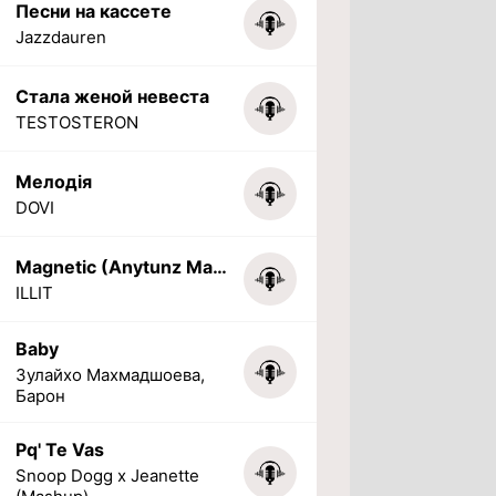
Песни на кассете
Jazzdauren
Стала женой невеста
TESTOSTERON
Мелодія
DOVI
Magnetic (Anytunz Marimba Ringtone)
ILLIT
Baby
Зулайхо Махмадшоева,
Барон
Pq' Te Vas
Snoop Dogg x Jeanette