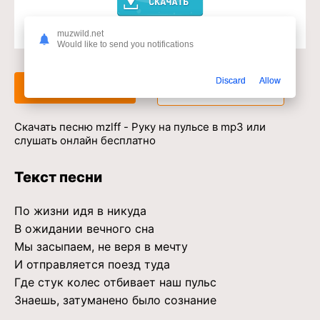
muzwild.net
Доступ к музыкальному сервису
Would like to send you notifications
Discard
Allow
Слушать
Скачать
Скачать песню mzlff - Руку на пульсе в mp3 или
слушать онлайн бесплатно
Текст песни
По жизни идя в никуда
В ожидании вечного сна
Мы засыпаем, не веря в мечту
И отправляется поезд туда
Где стук колес отбивает наш пульс
Знаешь, затуманено было сознание