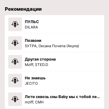
Рекомендации
ПУЛЬС
DILARA
Позвони
5УТРА, Оксана Почепа (Акула)
Другая сторона
Mzlff, STED.D
Не знаешь
JECITO
Лети сквозь сны Baby мы с тобой летаем
mzlff, CMH