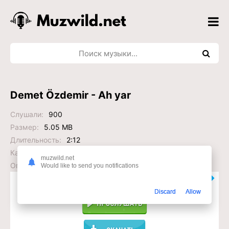
Demet Özdemir - Ah yar
Слушали:
900
Размер:
5.05 MB
Длительность:
2:12
Качество:
320 kb/s kbps
muzwild.net
Опубликовано:
2025-09-22 10:20:03
Would like to send you notifications
Слушать или Скачать?
Discard
Allow