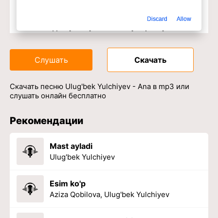
Discard
Allow
Доступ к музыкальному сервису
Слушать
Скачать
Скачать песню Ulug'bek Yulchiyev - Ana в mp3 или
слушать онлайн бесплатно
Рекомендации
Mast ayladi
Ulug'bek Yulchiyev
Esim ko'p
Aziza Qobilova, Ulug'bek Yulchiyev