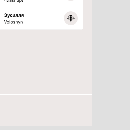
(Mashup)
Зусилля
Voloshyn