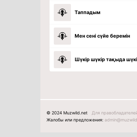
Таппадым
Мен сені сүйе беремін
Шүкір шүкір тақыда шүк
© 2024 Muzwild.net
Для правобладателе
Жалобы или предложения:
admin@muzwild