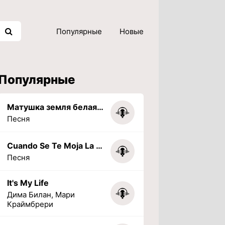
Популярные
Новые
Популярные
Матушка земля белая березонька
Песня
Cuando Se Te Moja La Tarea (PHONK) (Slowed + Reverbed)
Песня
It's My Life
Дима Билан, Мари
Краймбрери