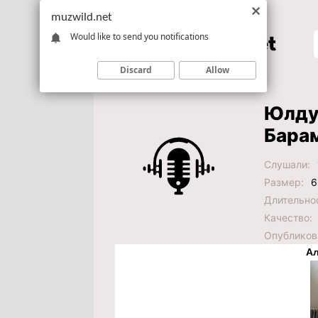
muzwild.net
Would like to send you notifications
Discard
Allow
Юлдуз
Бара
Слушали:
Размер:
6
Длительно
Качество:
Опубликов
Ал