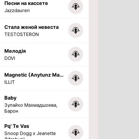
Песни на кассете
Jazzdauren
Стала женой невеста
TESTOSTERON
Мелодія
DOVI
Magnetic (Anytunz Marimba Ringtone)
ILLIT
Baby
Зулайхо Махмадшоева,
Барон
Pq' Te Vas
Snoop Dogg x Jeanette