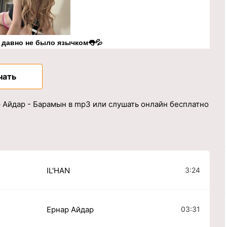
к давно не было язычком👅💦
чать
 Айдар - Барамын в mp3 или слушать онлайн бесплатно
3:24
IL'HAN
03:31
Ернар Айдар