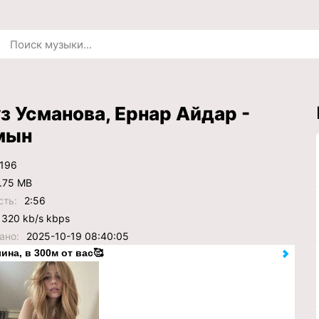
 Усманова, Ернар Айдар -
мын
196
.75 MB
сть:
2:56
320 kb/s kbps
ано:
2025-10-19 08:40:05
ина, в 300м от вас🥰