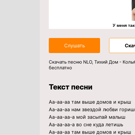
У меня та
Слушать
Ска
Скачать песню NLO, Тихий Дом - Колы
бесплатно
Текст песни
Аа-аа-аа там выше домов и крыш
Аа-аа-аа нам звездой любви гориш
Аа-аа-аа-а мой засыпай малыш
Аа-аа-аа-а во сне куда летишь
Аа-аа-аа там выше домов и крыш