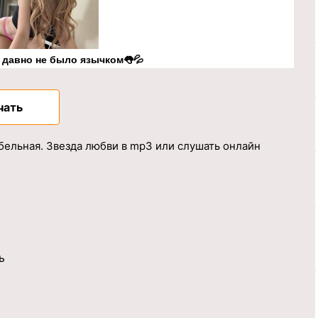
к давно не было язычком👅💦
чать
бельная. Звезда любви в mp3 или слушать онлайн
ь