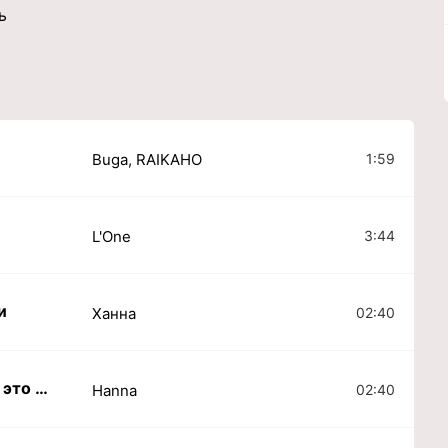
ь
1:59
Buga, RAIKAHO
3:44
L'One
и
02:40
Ханна
Голый пьяный без любви это не моя вина
02:40
Hanna