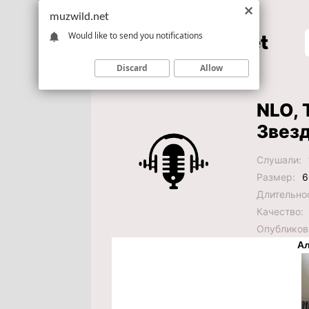
muzwild.net
Would like to send you notifications
Discard
Allow
NLO, 
Звез
Слушали:
Размер:
6
Длительно
Качество:
Опубликов
Ал