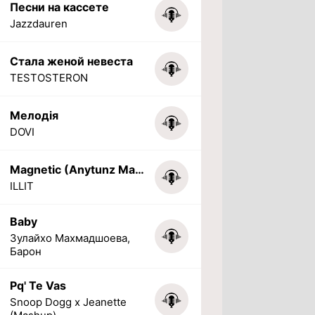
Песни на кассете
Jazzdauren
Стала женой невеста
TESTOSTERON
Мелодія
DOVI
Magnetic (Anytunz Marimba Ringtone)
ILLIT
Baby
Зулайхо Махмадшоева,
Барон
Pq' Te Vas
Snoop Dogg x Jeanette