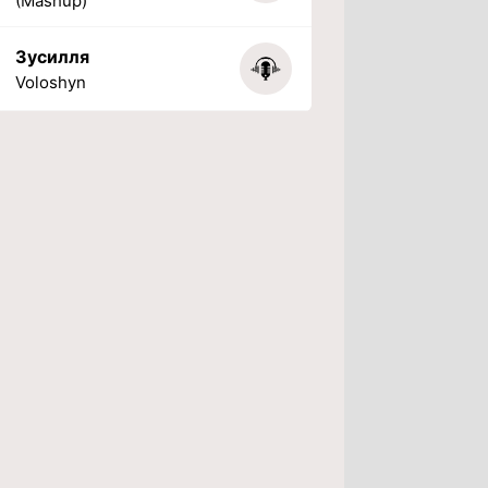
(Mashup)
Зусилля
Voloshyn