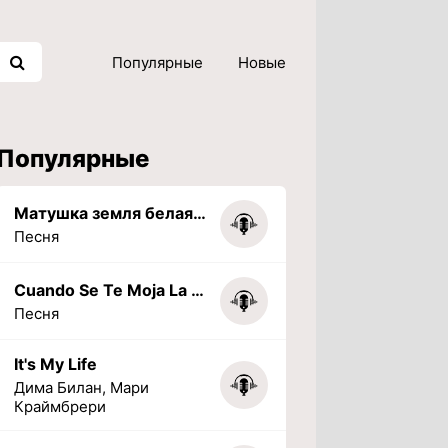
Популярные
Новые
Популярные
Матушка земля белая березонька
Песня
Cuando Se Te Moja La Tarea (PHONK) (Slowed + Reverbed)
Песня
It's My Life
Дима Билан, Мари
Краймбрери