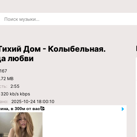
Тихий Дом - Колыбельная.
да любви
167
.72 MB
сть:
2:55
320 kb/s kbps
ано:
2025-10-24 18:00:10
ина, в 300м от вас🥰