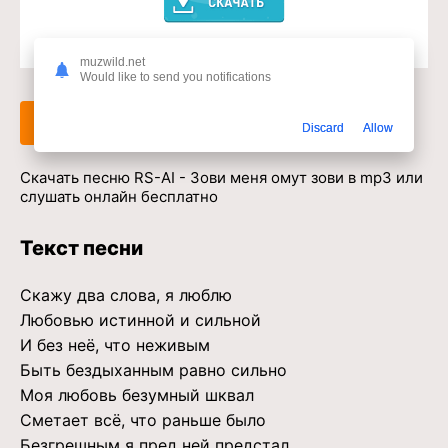
Доступ к музыкальному сервису
muzwild.net
Would like to send you notifications
Слушать
Скачать
Discard
Allow
Скачать песню RS-AI - Зови меня омут зови в mp3 или
слушать онлайн бесплатно
Текст песни
Скажу два слова, я люблю
Любовью истинной и сильной
И без неё, что неживым
Быть бездыханным равно сильно
Моя любовь безумный шквал
Сметает всё, что раньше было
Безгрешным я пред ней предстал