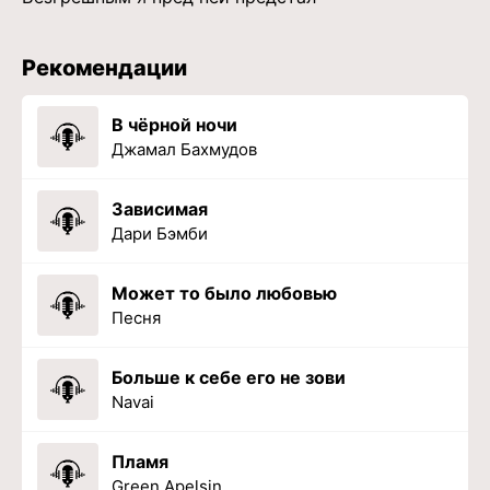
Рекомендации
В чёрной ночи
Джамал Бахмудов
Зависимая
Дари Бэмби
Может то было любовью
Песня
Больше к себе его не зови
Navai
Пламя
Green Apelsin