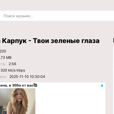
 Карпук - Твои зеленые глаза
220
.73 MB
сть:
2:56
320 kb/s kbps
ано:
2025-11-10 10:30:04
ина, в 300м от вас🥰