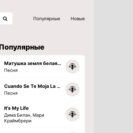
Популярные
Новые
Популярные
Матушка земля белая березонька
Песня
Cuando Se Te Moja La Tarea (PHONK) (Slowed + Reverbed)
Песня
It's My Life
Дима Билан, Мари
Краймбрери