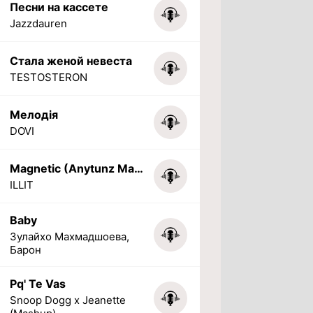
Песни на кассете
Jazzdauren
Стала женой невеста
TESTOSTERON
Мелодія
DOVI
Magnetic (Anytunz Marimba Ringtone)
ILLIT
Baby
Зулайхо Махмадшоева,
Барон
Pq' Te Vas
Snoop Dogg x Jeanette