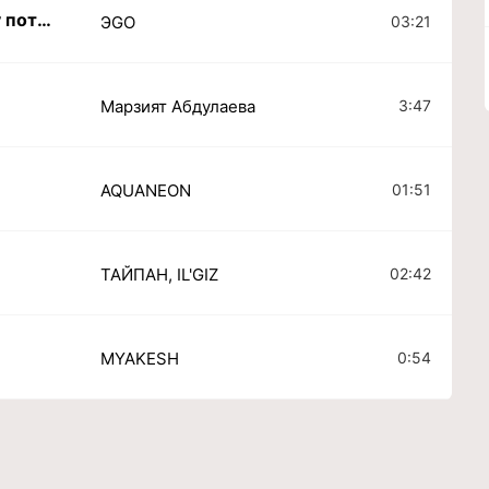
Твои глаза якорем ко дну потянут
03:21
ЭGO
3:47
Марзият Абдулаева
01:51
AQUANEON
02:42
ТАЙПАН, IL'GIZ
0:54
MYAKESH