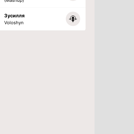
(Mashup)
Зусилля
Voloshyn