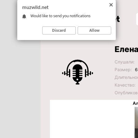
muzwild.net
Would like to send you notifications
Discard
Allow
Елена
Слушали:
Размер:
6
Длительно
Качество:
Опубликов
Ал