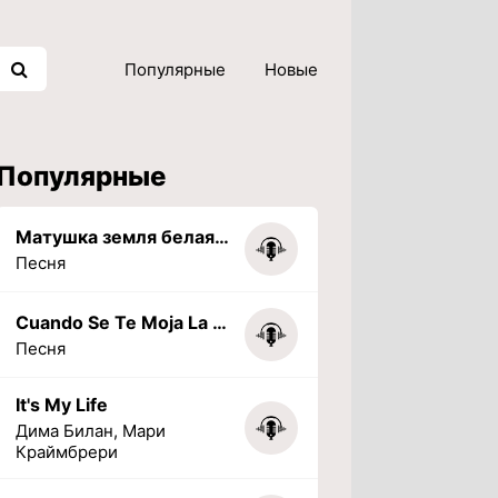
Популярные
Новые
Популярные
Матушка земля белая березонька
Песня
Cuando Se Te Moja La Tarea (PHONK) (Slowed + Reverbed)
Песня
It's My Life
Дима Билан, Мари
Краймбрери