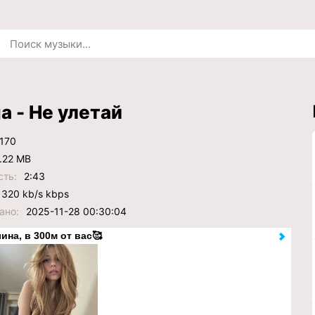
a - Не улетай
170
.22 MB
сть:
2:43
320 kb/s kbps
ано:
2025-11-28 00:30:04
ина, в 300м от вас🥰