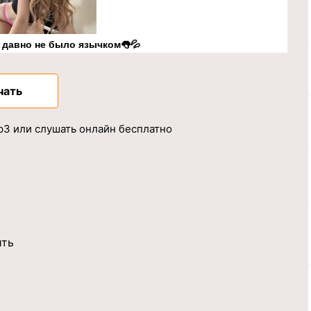
к давно не было язычком👅💦
чать
mp3 или слушать онлайн бесплатно
ить