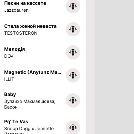
Песни на кассете
Jazzdauren
Стала женой невеста
TESTOSTERON
Мелодія
DOVI
Magnetic (Anytunz Marimba Ringtone)
ILLIT
Baby
Зулайхо Махмадшоева,
Барон
Pq' Te Vas
Snoop Dogg x Jeanette