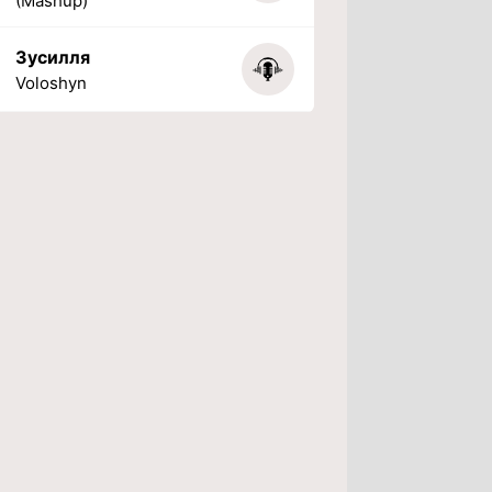
(Mashup)
Зусилля
Voloshyn