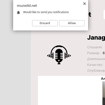
muzwild.net
Would like to send you notifications
Discard
Allow
Janag
Слушали:
Размер:
6
Длительно
Качество:
Опубликов
Ал