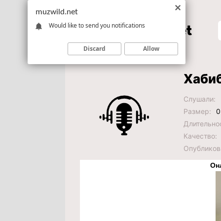
muzwild.net
Would like to send you notifications
Discard
Allow
Хабиб
Слушали:
Размер:
0
Длительно
Качество:
Опубликов
Он