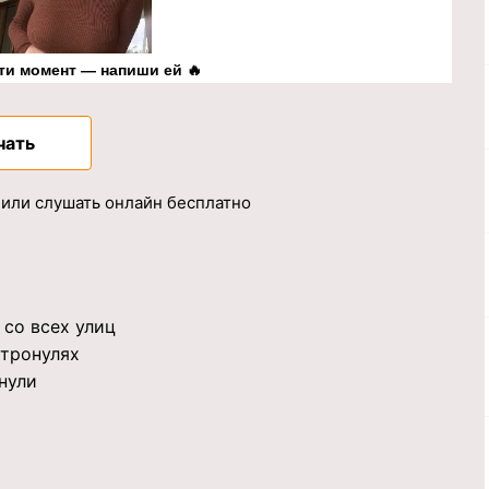
ти момент — напиши ей 🔥
чать
 или слушать онлайн бесплатно
 со всех улиц
атронулях
нули