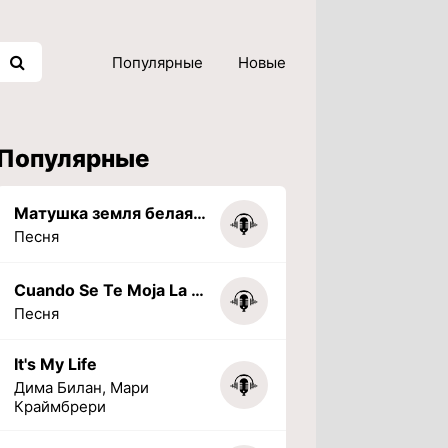
Популярные
Новые
Популярные
Матушка земля белая березонька
Песня
Cuando Se Te Moja La Tarea (PHONK) (Slowed + Reverbed)
Песня
It's My Life
Дима Билан, Мари
Краймбрери