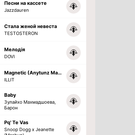
Песни на кассете
Jazzdauren
Стала женой невеста
TESTOSTERON
Мелодія
DOVI
Magnetic (Anytunz Marimba Ringtone)
ILLIT
Baby
Зулайхо Махмадшоева,
Барон
Pq' Te Vas
Snoop Dogg x Jeanette