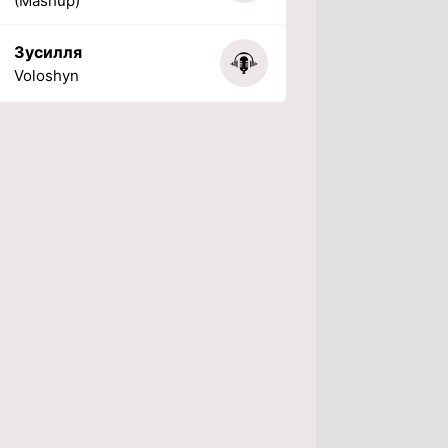
(Mashup)
Зусилля
Voloshyn