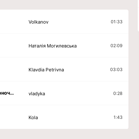
01:33
Volkanov
02:09
Наталія Могилевська
03:03
Klavdia Petrivna
Цей кум, цей кум мені щоночі сниться
0:28
vladyka
1:43
Kola