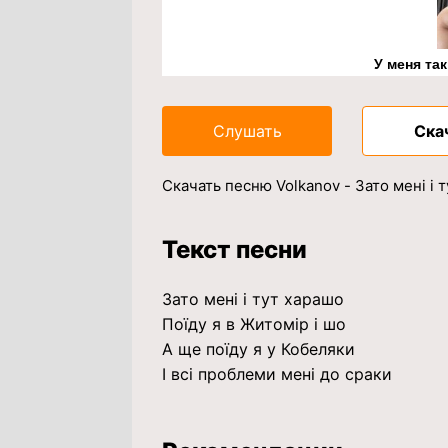
У меня та
Слушать
Ска
Скачать песню Volkanov - Зато мені і
Текст песни
Зато мені і тут харашо
Поїду я в Житомір і шо
А ще поїду я у Кобеляки
І всі проблеми мені до сраки