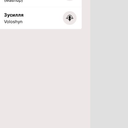
(Mashup)
Зусилля
Voloshyn