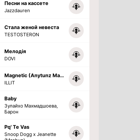
Песни на кассете
Jazzdauren
Стала женой невеста
TESTOSTERON
Мелодія
DOVI
Magnetic (Anytunz Marimba Ringtone)
ILLIT
Baby
Зулайхо Махмадшоева,
Барон
Pq' Te Vas
Snoop Dogg x Jeanette