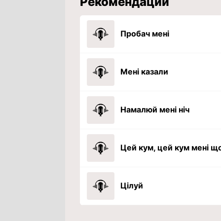
Рекомендации
Пробач мені
Мені казали
Намалюй мені ніч
Цiлуй