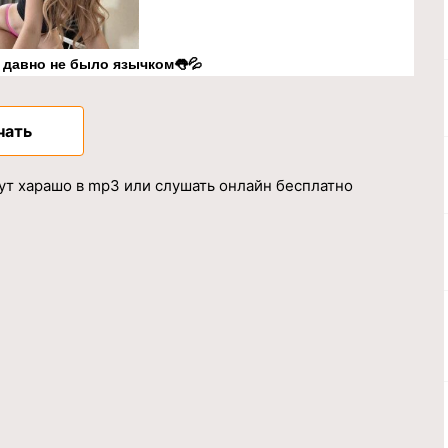
к давно не было язычком👅💦
чать
 тут харашо в mp3 или слушать онлайн бесплатно