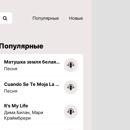
Популярные
Новые
Популярные
Матушка земля белая березонька
Песня
Cuando Se Te Moja La Tarea (PHONK) (Slowed + Reverbed)
Песня
It's My Life
Дима Билан, Мари
Краймбрери