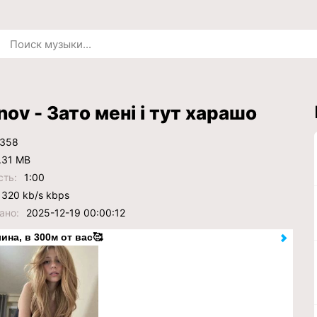
nov - Зато мені і тут харашо
358
.31 MB
сть:
1:00
320 kb/s kbps
ано:
2025-12-19 00:00:12
ина, в 300м от вас🥰