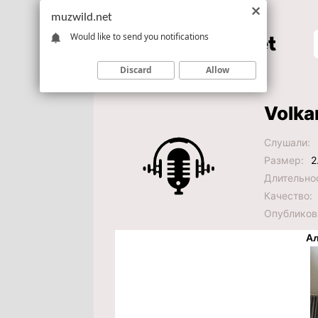
muzwild.net
Would like to send you notifications
Discard
Allow
Volka
Слушали:
Размер:
2
Длительно
Качество:
Опубликов
Ал