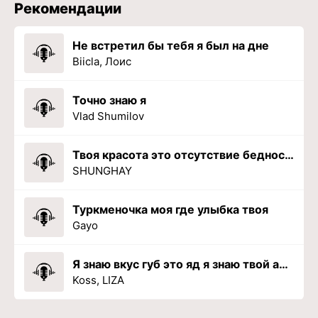
Рекомендации
Не встретил бы тебя я был на дне
Biicla, Лоис
Точно знаю я
Vlad Shumilov
Твоя красота это отсутствие бедности
SHUNGHAY
Туркменочка моя где улыбка твоя
Gayo
Я знаю вкус губ это яд я знаю твой аромат
Koss, LIZA