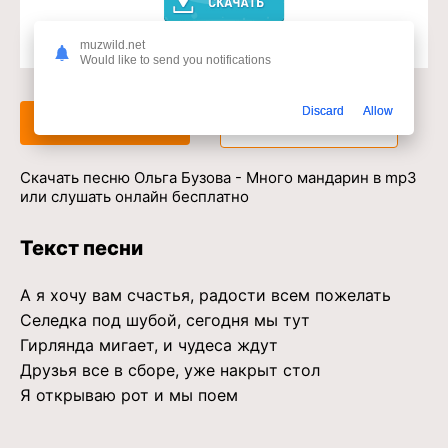
muzwild.net
Доступ к музыкальному сервису
Would like to send you notifications
Discard
Allow
Слушать
Скачать
Скачать песню Ольга Бузова - Много мандарин в mp3
или слушать онлайн бесплатно
Текст песни
А я хочу вам счастья, радости всем пожелать
Селедка под шубой, сегодня мы тут
Гирлянда мигает, и чудеса ждут
Друзья все в сборе, уже накрыт стол
Я открываю рот и мы поем