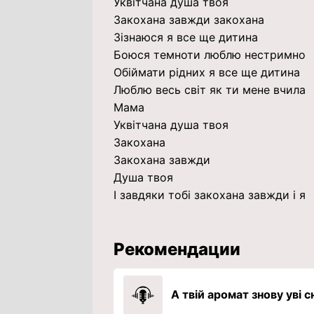
Уквітчана душа твоя
Закохана завжди закохана
Зізнаюся я все ще дитина
Боюся темноти люблю нестримно
Обіймати рідних я все ще дитина
Люблю весь світ як ти мене вчила
Мама
Уквітчана душа твоя
Закохана
Закохана завжди
Душа твоя
І завдяки тобі закохана завжди і я
Рекомендации
А твій аромат знову увi c