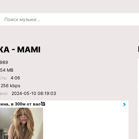
А - МАМІ
989
.54 MB
сть:
4:06
256 kbps
ано:
2024-05-10 08:19:03
ина, в 300м от вас🥰