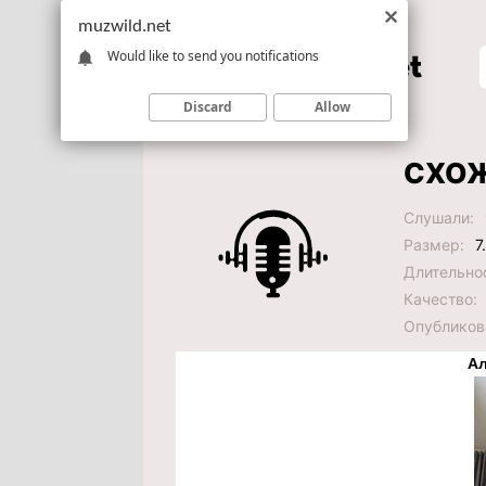
muzwild.net
Would like to send you notifications
Discard
Allow
СХОЖ
Слушали:
Размер:
7
Длительно
Качество:
Опубликов
Ал