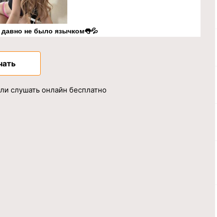
к давно не было язычком👅💦
чать
ли слушать онлайн бесплатно