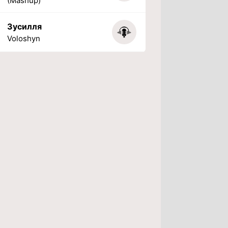
(Mashup)
Зусилля
Voloshyn