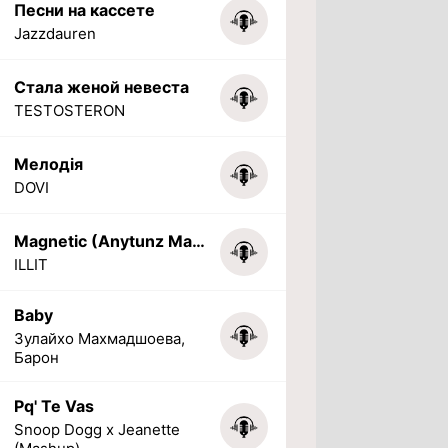
Песни на кассете
Jazzdauren
Стала женой невеста
TESTOSTERON
Мелодія
DOVI
Magnetic (Anytunz Marimba Ringtone)
ILLIT
Baby
Зулайхо Махмадшоева,
Барон
Pq' Te Vas
Snoop Dogg x Jeanette