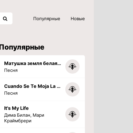
Популярные
Новые
Популярные
Матушка земля белая березонька
Песня
Cuando Se Te Moja La Tarea (PHONK) (Slowed + Reverbed)
Песня
It's My Life
Дима Билан, Мари
Краймбрери