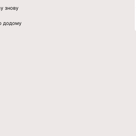
ву знову
ю додому