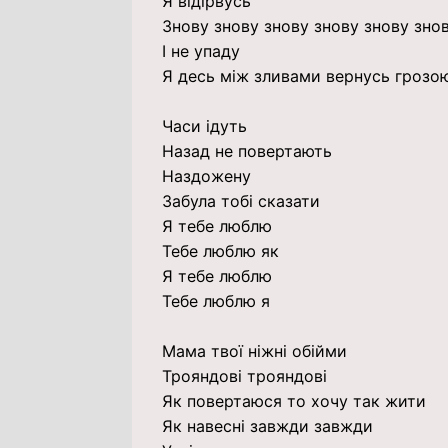
Я відірвусь
Знову знову знову знову знову зно
І не упаду
Я десь між зливами вернусь грозо
Часи ідуть
Назад не повертають
Наздожену
Забула тобі сказати
Я тебе люблю
Тебе люблю як
Я тебе люблю
Тебе люблю я
Мама твої ніжні обійми
Трояндові трояндові
Як повертаюся то хочу так жити
Як навесні завжди завжди