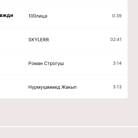
авжди
0:39
100лица
е
02:41
SKYLERR
3:14
Роман Строгуш
3:13
Нурмуҳаммед Жакып