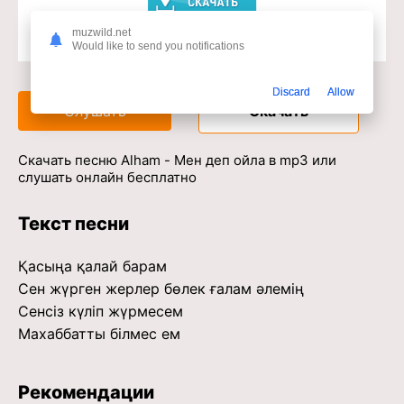
muzwild.net
Would like to send you notifications
Доступ к музыкальному сервису
Discard
Allow
Слушать
Скачать
Скачать песню Alham - Мен деп ойла в mp3 или
слушать онлайн бесплатно
Текст песни
Қасыңа қалай барам
Сен жүрген жерлер бөлек ғалам әлемің
Сенсіз күліп жүрмесем
Махаббатты білмес ем
Рекомендации