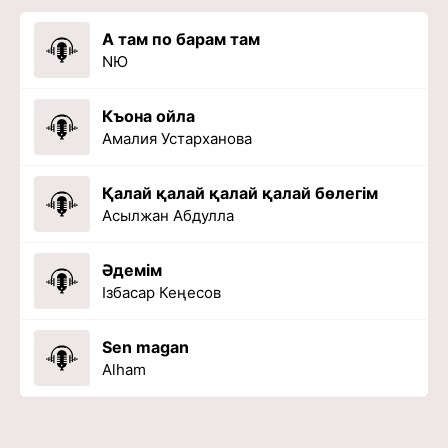
А там по барам там
NЮ
Къона ойла
Амалия Устарханова
Қалай қалай қалай қалай бөлегім
Асылжан Абдулла
Әдемім
Ізбасар Кеңесов
Sen magan
Alham