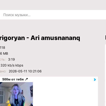
rigoryan - Ari amusnananq
118
.6 MB
сть:
3:19
320 kb/s kbps
ано:
2026-05-11 10:21:06
500м от тебя 📍