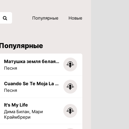
Популярные
Новые
Популярные
Матушка земля белая березонька
Песня
Cuando Se Te Moja La Tarea (PHONK) (Slowed + Reverbed)
Песня
It's My Life
Дима Билан, Мари
Краймбрери