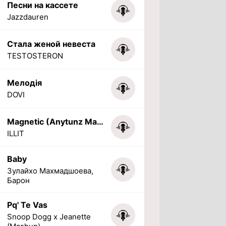
Песни на кассете
Jazzdauren
Стала женой невеста
TESTOSTERON
Мелодія
DOVI
Magnetic (Anytunz Marimba Ringtone)
ILLIT
Baby
Зулайхо Махмадшоева,
Барон
Pq' Te Vas
Snoop Dogg x Jeanette