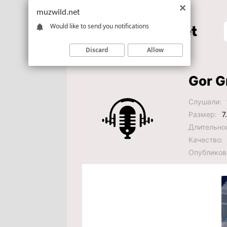
muzwild.net
Would like to send you notifications
Discard
Allow
Gor G
Слушали:
Размер:
7
Длительно
Качество:
Опубликов