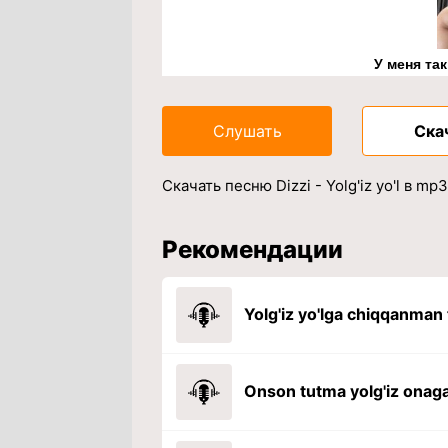
У меня та
Слушать
Ска
Скачать песню Dizzi - Yolg'iz yo'l в m
Рекомендации
Onson tutma yolg'iz onag