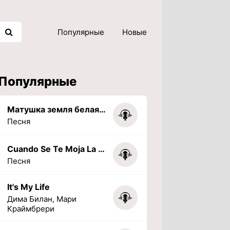
Популярные
Новые
Популярные
Матушка земля белая березонька
Песня
Cuando Se Te Moja La Tarea (PHONK) (Slowed + Reverbed)
Песня
It's My Life
Дима Билан, Мари
Краймбрери