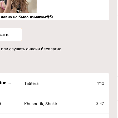
к давно не было язычком👅💦
чать
p3 или слушать онлайн бесплатно
Yolg'iz yo'lga chiqqanman tun bag'rida
1:12
Tatitera
a
3:47
Khusnorik, Shokir