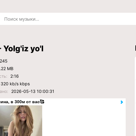
- Yolg'iz yo'l
245
.22 MB
сть:
2:16
320 kb/s kbps
ано:
2026-05-13 10:00:31
ина, в 300м от вас🥰