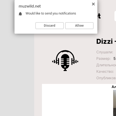
muzwild.net
Would like to send you notifications
Discard
Allow
Dizzi 
Слушали:
Размер:
5
Длительно
Качество:
Опубликов
Ал