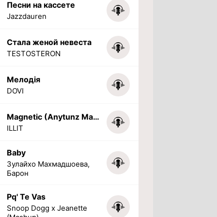
Песни на кассете
Jazzdauren
Стала женой невеста
TESTOSTERON
Мелодія
DOVI
Magnetic (Anytunz Marimba Ringtone)
ILLIT
Baby
Зулайхо Махмадшоева,
Барон
Pq' Te Vas
Snoop Dogg x Jeanette