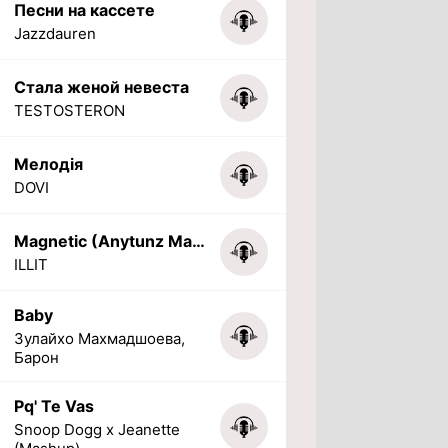
Песни на кассете
Jazzdauren
Стала женой невеста
TESTOSTERON
Мелодія
DOVI
Magnetic (Anytunz Marimba Ringtone)
ILLIT
Baby
Зулайхо Махмадшоева,
Барон
Pq' Te Vas
Snoop Dogg x Jeanette