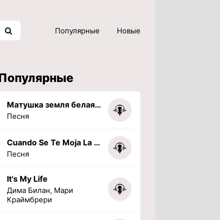
Популярные
Новые
Популярные
Матушка земля белая березонька
Песня
Cuando Se Te Moja La Tarea (PHONK) (Slowed + Reverbed)
Песня
It's My Life
Дима Билан, Мари
Краймбрери