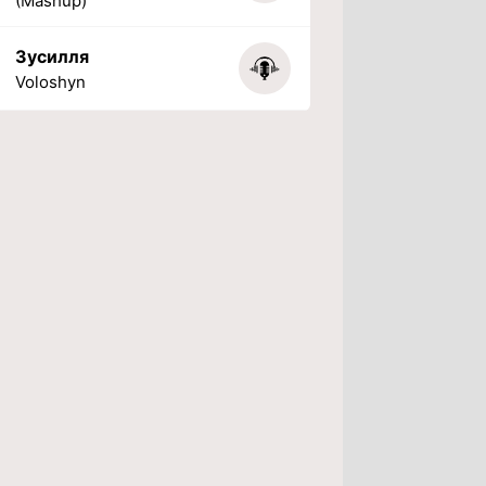
(Mashup)
Зусилля
Voloshyn