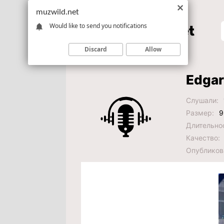
muzwild.net
Would like to send you notifications
Discard
Allow
Edgar
Слушали:
Размер:
9
Длительно
Качество:
Опубликов