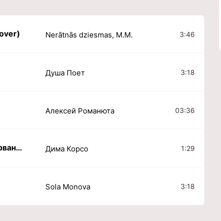
ver)
3:46
Nerātnās dziesmas, M.M.
3:18
Душа Поет
03:36
Алексей Романюта
Дыхание моё с твоим сорванным голосом
1:29
Дима Корсо
3:18
Sola Monova