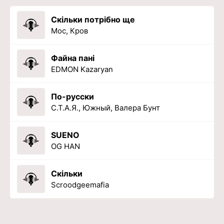
Скільки потрібно ще
Мос, Кров
Файна пані
EDMON Kazaryan
По-русски
С.Т.А.Я., Южный, Валера Бунт
SUENO
OG HAN
Скільки
Scroodgeemafia