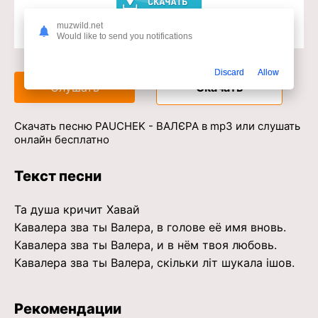
muzwild.net
Would like to send you notifications
Доступ к музыкальному сервису
Discard
Allow
Слушать
Скачать
Скачать песню PAUCHEK - ВАЛЄРА в mp3 или слушать
онлайн бесплатно
Текст песни
Та душа кричит Хавай
Кавалера зва ты Валера, в голове её имя вновь.
Кавалера зва ты Валера, и в нём твоя любовь.
Кавалера зва ты Валера, скільки літ шукала ішов.
Рекомендации