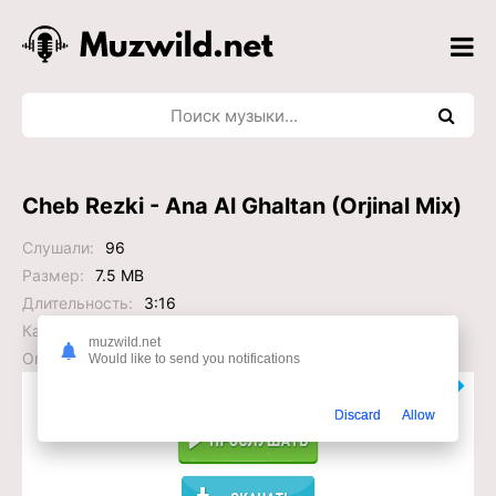
Cheb Rezki - Ana Al Ghaltan (Orjinal Mix)
Слушали:
96
Размер:
7.5 MB
Длительность:
3:16
Качество:
320 kb/s kbps
muzwild.net
Опубликовано:
2026-05-17 12:50:31
Would like to send you notifications
Слушать или Скачать?
Discard
Allow