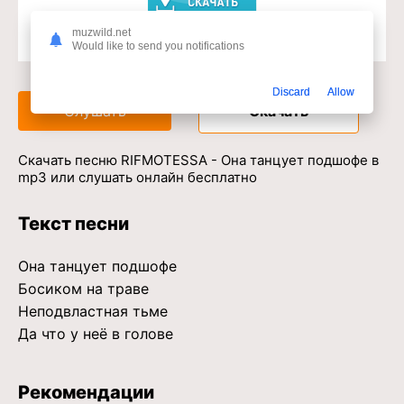
muzwild.net
Would like to send you notifications
Доступ к музыкальному сервису
Discard
Allow
Слушать
Скачать
Скачать песню RIFMOTESSA - Она танцует подшофе в
mp3 или слушать онлайн бесплатно
Текст песни
Она танцует подшофе
Босиком на траве
Неподвластная тьме
Да что у неё в голове
Рекомендации