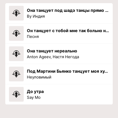
Она танцует под шадэ танцы прямо на мне
By Индия
Он танцует с тобой мне так больно на душе
Песня
Она танцует нереально
Anton Ageev, Настя Негода
Под Мартини Бьянко танцует моя хулиганка
Неуловимый
До утра
Say Mo