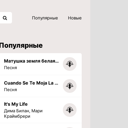
Популярные
Новые
Популярные
Матушка земля белая березонька
Песня
Cuando Se Te Moja La Tarea (PHONK) (Slowed + Reverbed)
Песня
It's My Life
Дима Билан, Мари
Краймбрери