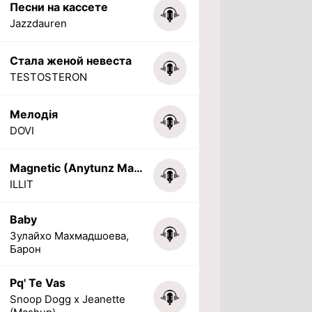
Песни на кассете
Jazzdauren
Стала женой невеста
TESTOSTERON
Мелодія
DOVI
Magnetic (Anytunz Marimba Ringtone)
ILLIT
Baby
Зулайхо Махмадшоева,
Барон
Pq' Te Vas
Snoop Dogg x Jeanette