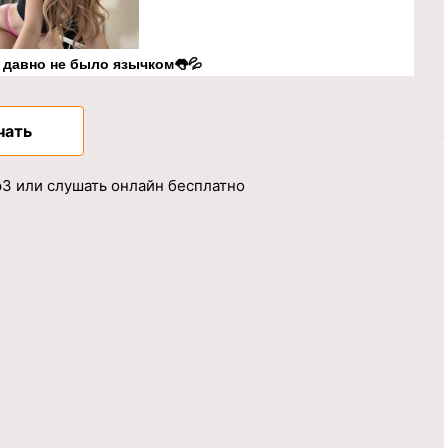
к давно не было язычком👅💦
чать
p3 или слушать онлайн бесплатно