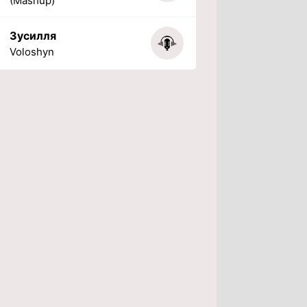
(Mashup)
Зусилля
Voloshyn