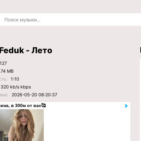
 Feduk - Лето
127
.74 MB
сть:
1:10
320 kb/s kbps
ано:
2026-05-20 08:20:37
ина, в 300м от вас🥰