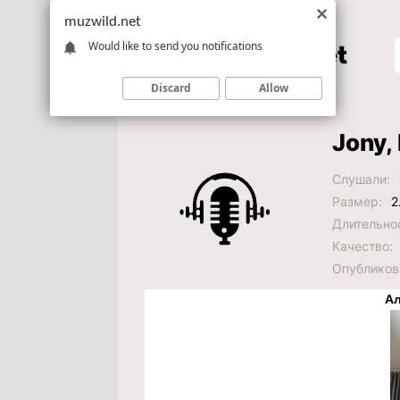
muzwild.net
Would like to send you notifications
Discard
Allow
Jony,
Слушали:
Размер:
2
Длительно
Качество:
Опубликов
Ал