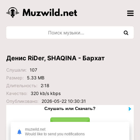
Денис RiDer, SHAQINA - Бархат
Слушали:
107
Размер:
5.33 MB
Длительность:
2:18
Качество:
320 kb/s kbps
Опубликовано:
2026-05-22 10:30:31
Слушать или Скачать?
muzwild.net
Would like to send you notifications