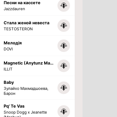
Песни на кассете
Jazzdauren
Стала женой невеста
TESTOSTERON
Мелодія
DOVI
Magnetic (Anytunz Marimba Ringtone)
ILLIT
Baby
Зулайхо Махмадшоева,
Барон
Pq' Te Vas
Snoop Dogg x Jeanette