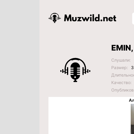
EMIN,
Слушали:
Размер:
3
Длительно
Качество:
Опубликов
Ал