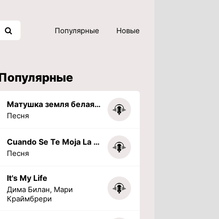
Популярные
Новые
Популярные
Матушка земля белая березонька
Песня
Cuando Se Te Moja La Tarea (PHONK) (Slowed + Reverbed)
Песня
It's My Life
Дима Билан, Мари
Краймбрери