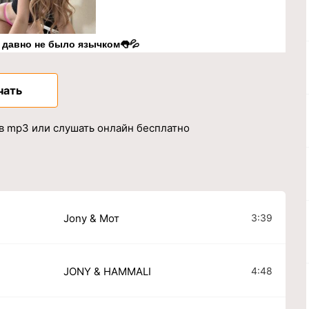
к давно не было язычком👅💦
чать
 в mp3 или слушать онлайн бесплатно
3:39
Jony & Мот
4:48
JONY & HAMMALI