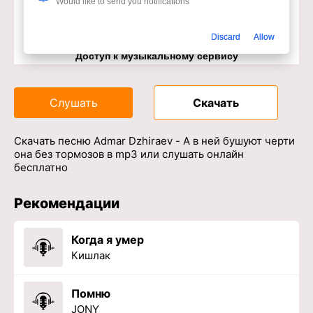
Would like to send you notifications
Discard
Allow
Доступ к музыкальному сервису
Слушать
Скачать
Скачать песню Admar Dzhiraev - А в ней бушуют черти
она без тормозов в mp3 или слушать онлайн
бесплатно
Рекомендации
Когда я умер
Кишлак
Помню
JONY