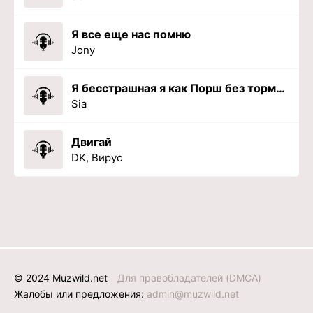
Я все еще нас помню
Jony
Я бесстрашная я как Порш без тормозов
Sia
Двигай
DK, Вирус
© 2024 Muzwild.net
Для правобладателей (DMCA)
Жалобы или предложения:
admin@muzwild.net