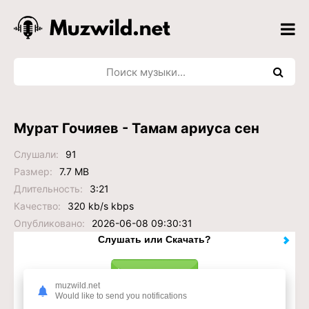
Мурат Гочияев - Тамам ариуса сен
Слушали:
91
Размер:
7.7 MB
Длительность:
3:21
Качество:
320 kb/s kbps
Опубликовано:
2026-06-08 09:30:31
Слушать или Скачать?
muzwild.net
Would like to send you notifications