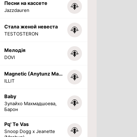
Песни на кассете
Jazzdauren
Стала женой невеста
TESTOSTERON
Мелодія
DOVI
Magnetic (Anytunz Marimba Ringtone)
ILLIT
Baby
Зулайхо Махмадшоева,
Барон
Pq' Te Vas
Snoop Dogg x Jeanette