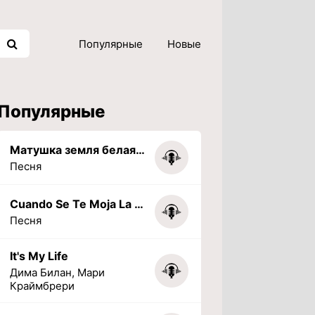
Популярные
Новые
Популярные
Матушка земля белая березонька
Песня
Cuando Se Te Moja La Tarea (PHONK) (Slowed + Reverbed)
Песня
It's My Life
Дима Билан, Мари
Краймбрери