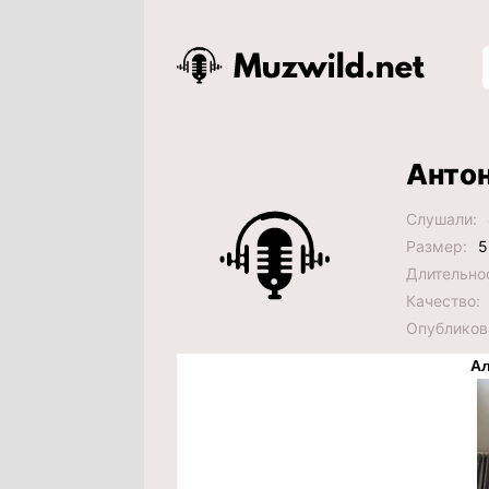
Антон
Слушали:
Размер:
5
Длительно
Качество:
Опубликов
Ал