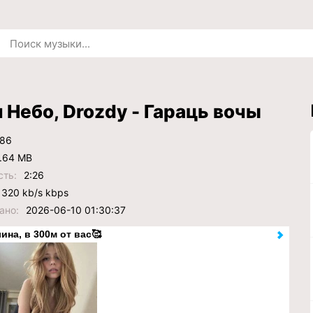
 Небо, Drozdy - Гараць вочы
86
.64 MB
сть:
2:26
320 kb/s kbps
ано:
2026-06-10 01:30:37
ина, в 300м от вас🥰