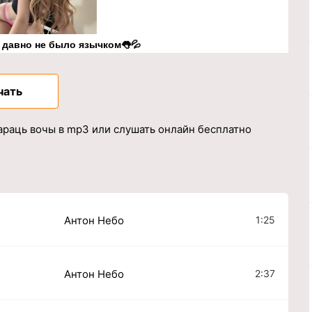
к давно не было язычком👅💦
чать
Гараць вочы в mp3 или слушать онлайн бесплатно
1:25
Антон Небо
2:37
Антон Небо