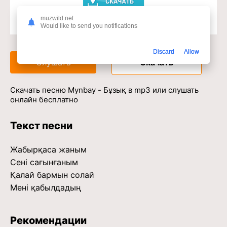
muzwild.net
Would like to send you notifications
Доступ к музыкальному сервису
Discard
Allow
Слушать
Скачать
Скачать песню Mynbay - Бұзық в mp3 или слушать
онлайн бесплатно
Текст песни
Жабырқаса жаным
Сені сағынғаным
Қалай бармын солай
Мені қабылдадың
Рекомендации