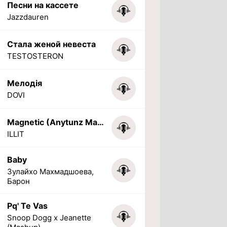
Песни на кассете
Jazzdauren
Стала женой невеста
TESTOSTERON
Мелодія
DOVI
Magnetic (Anytunz Marimba Ringtone)
ILLIT
Baby
Зулайхо Махмадшоева,
Барон
Pq' Te Vas
Snoop Dogg x Jeanette