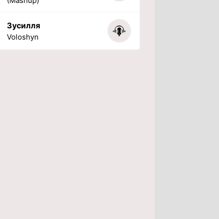
(Mashup)
Зусилля
Voloshyn