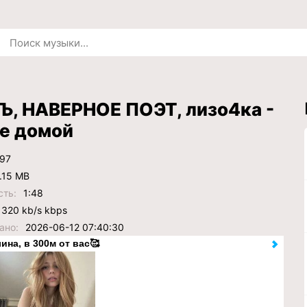
Ъ, НАВЕРНОЕ ПОЭТ, лизо4ка -
не домой
97
.15 MB
сть:
1:48
320 kb/s kbps
ано:
2026-06-12 07:40:30
ина, в 300м от вас🥰