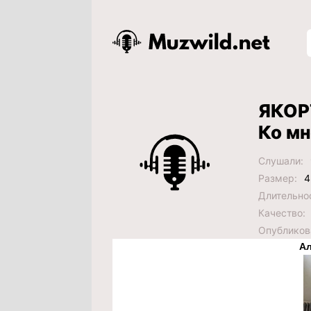
ЯКОР
Ко м
Слушали:
Размер:
4
Длительно
Качество:
Опубликов
Ал