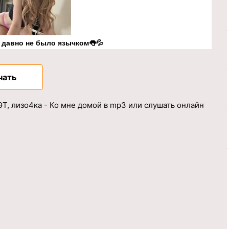
к давно не было язычком👅💦
чать
, лизо4ка - Ко мне домой в mp3 или слушать онлайн