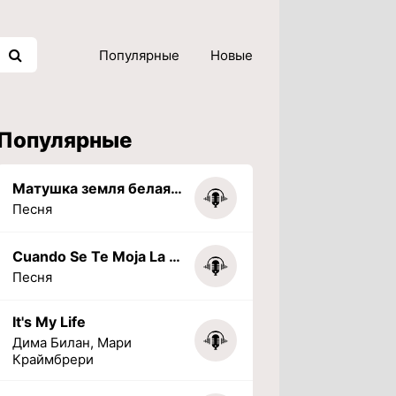
Популярные
Новые
Популярные
Матушка земля белая березонька
Песня
Cuando Se Te Moja La Tarea (PHONK) (Slowed + Reverbed)
Песня
It's My Life
Дима Билан, Мари
Краймбрери