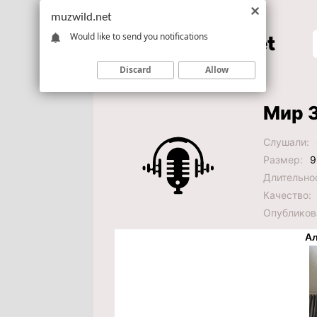
muzwild.net
Would like to send you notifications
Discard
Allow
Мир З
Слушали:
Размер:
9
Длительно
Качество:
Опубликов
Ал