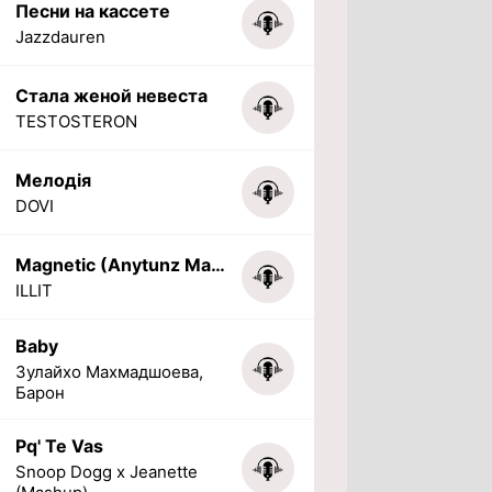
Песни на кассете
Jazzdauren
Стала женой невеста
TESTOSTERON
Мелодія
DOVI
Magnetic (Anytunz Marimba Ringtone)
ILLIT
Baby
Зулайхо Махмадшоева,
Барон
Pq' Te Vas
Snoop Dogg x Jeanette