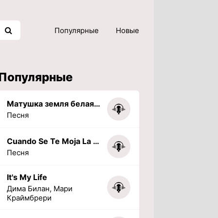
Популярные
Новые
Популярные
Матушка земля белая березонька
Песня
Cuando Se Te Moja La Tarea (PHONK) (Slowed + Reverbed)
Песня
It's My Life
Дима Билан, Мари
Краймбрери