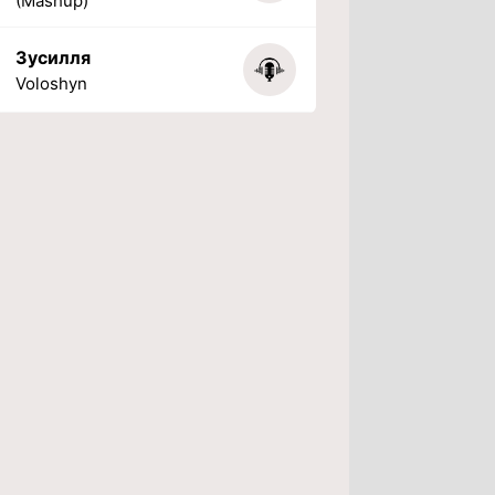
(Mashup)
Зусилля
Voloshyn