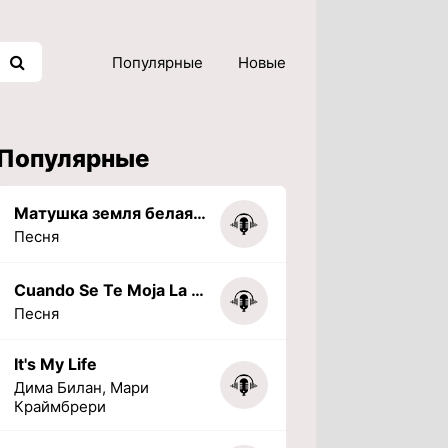
Популярные
Новые
Популярные
Матушка земля белая березонька
Песня
Cuando Se Te Moja La Tarea (PHONK) (Slowed + Reverbed)
Песня
It's My Life
Дима Билан, Мари
Краймбрери