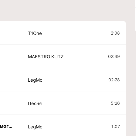
2:08
T1One
02:49
MAESTRO KUTZ
02:28
LegMc
5:26
Песня
Она так хороша даже не могу дышать
1:07
LegMc