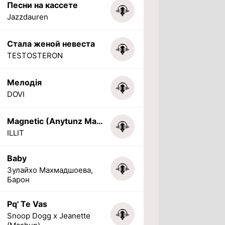
Песни на кассете
Jazzdauren
Стала женой невеста
TESTOSTERON
Мелодія
DOVI
Magnetic (Anytunz Marimba Ringtone)
ILLIT
Baby
Зулайхо Махмадшоева,
Барон
Pq' Te Vas
Snoop Dogg x Jeanette