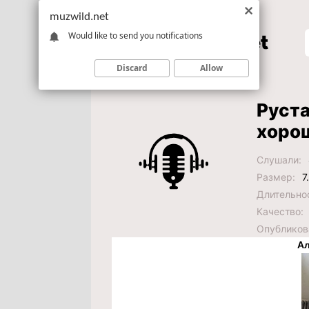
muzwild.net
Would like to send you notifications
Discard
Allow
Руста
хоро
Слушали:
Размер:
7
Длительно
Качество:
Опубликов
Ал