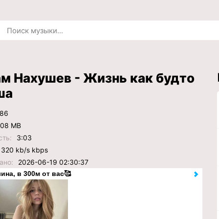
м Нахушев - Жизнь как будто
ша
86
.08 MB
сть:
3:03
320 kb/s kbps
ано:
2026-06-19 02:30:37
ина, в 300м от вас🥰