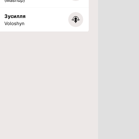
(Mashup)
Зусилля
Voloshyn