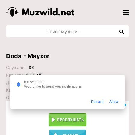
Doda - Mayxor
Слушали:
86
Размер:
8.06 MB
muzwild.net
Длительность:
3:31
Would like to send you notifications
Качество:
320 kb/s kbps
Опубликовано:
2026-06-25 11:30:31
Discard
Allow
Слушать или Скачать?