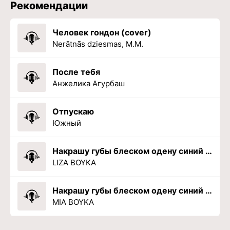
Рекомендации
Человек гондон (cover)
Nerātnās dziesmas, M.M.
После тебя
Анжелика Агурбаш
Отпускаю
Южный
Накрашу губы блеском одену синий тоф
LIZA BOYKA
Накрашу губы блеском одену синий топ
MIA BOYKA